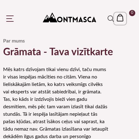
0
Par mums
Grāmata - Tava vizītkarte
Mēs katrs dzīvojam tikai vienu dzīvi, taču mums
ir visas iespējas mācīties no citām. Viena no
lieliskākajām lietām, ko katrs veiksmīgs cilvēks
vai eksperts var atstāt sabiedrībai, ir grāmata.
Tas, ko kāds ir izdzīvojis bieži vien gadu
desmitiem, mēs pēc tam varam izlasīt tikai dažās
stundās. Tā ir iespēja lasītājam nepieļaut tās
pašas kļūdas, atrast īsākos ceļus vai saprast, ka
tādu nemaz nav. Grāmatas izlasīšana var ietaupīt
dekādēm ilgus gadus darba un personīgo