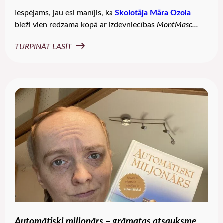
Iespējams, jau esi manījis, ka
Skolotāja Māra Ozola
bieži vien redzama kopā ar izdevniecības
MontMasc...
TURPINĀT LASĪT
Automātiski miljonārs – grāmatas atsauksme