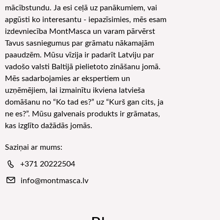
mācībstundu. Ja esi ceļā uz panākumiem, vai
apgūsti ko interesantu - iepazīsimies, mēs esam
izdevniecība MontMasca un varam pārvērst
Tavus sasniegumus par grāmatu nākamajām
paaudzēm. Mūsu vīzija ir padarīt Latviju par
vadošo valsti Baltijā pielietoto zināšanu jomā.
Mēs sadarbojamies ar ekspertiem un
uzņēmējiem, lai izmainītu ikviena latvieša
domāšanu no “Ko tad es?” uz “Kurš gan cits, ja
ne es?”. Mūsu galvenais produkts ir grāmatas,
kas izglīto dažādās jomās.
Saziņai ar mums:
+371 20222504
info@montmasca.lv